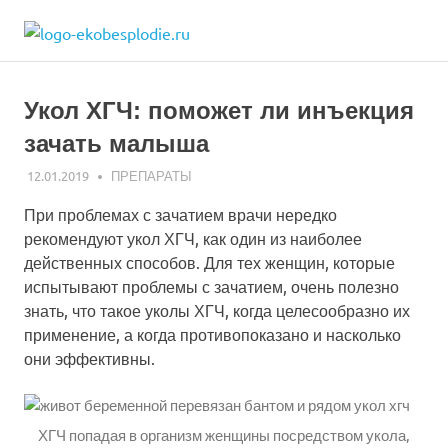
Skip
ekobesplodie.r
to
Все
content
об
ЭКО
Укол ХГЧ: поможет ли инъекция
и
лечении
зачать малыша
бесплодия
12.01.2019
ЭКО-1
ПРЕПАРАТЫ
При проблемах с зачатием врачи нередко
рекомендуют укол ХГЧ, как один из наиболее
действенных способов. Для тех женщин, которые
испытывают проблемы с зачатием, очень полезно
знать, что такое уколы ХГЧ, когда целесообразно их
применение, а когда противопоказано и насколько
они эффективны.
ХГЧ попадая в организм женщины посредством укола,