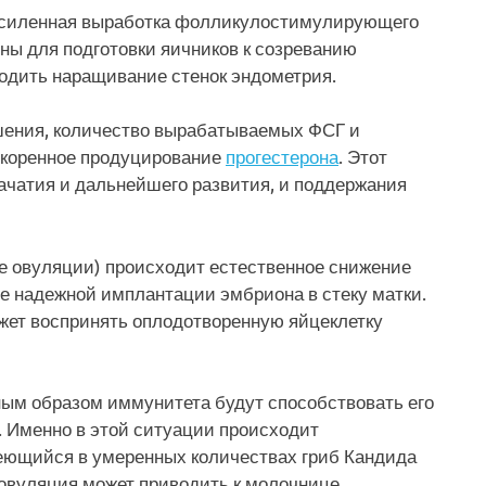
 усиленная выработка фолликулостимулирующего
ны для подготовки яичников к созреванию
ходить наращивание стенок эндометрия.
ршения, количество вырабатываемых ФСГ и
ускоренное продуцирование
прогестерона
. Этот
ачатия и дальнейшего развития, и поддержания
нце овуляции) происходит естественное снижение
е надежной имплантации эмбриона в стеку матки.
ожет воспринять оплодотворенную яйцеклетку
ым образом иммунитета будут способствовать его
. Именно в этой ситуации происходит
еющийся в умеренных количествах гриб Кандида
 овуляция может приводить к молочнице.