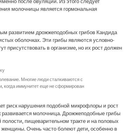
именно после овуляции. Из этого следует
ления молочницы является гормональная
ным развитием дрожжеподобных грибов Кандида
зистых оболочках. Эти грибы являются условно-
гут присутствовать в организме, но их рост должен
олевание. Многие люди сталкиваются с
и, когда иммунитет еще не сформирован
ает риск нарушения подобной микрофлоры и рост
ак развивается молочница. Дрожжеподобные грибы
й полости, пищеварительном тракте и на половых
 женщины. Очень часто болеют дети, особенно в