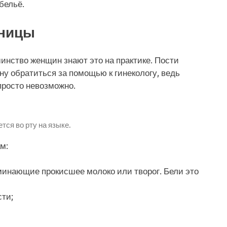
бельё.
чницы
инство женщин знают это на практике. Пости
у обратиться за помощью к гинекологу, ведь
просто невозможно.
тся во рту на языке.
м:
инающие прокисшее молоко или творог. Бели это
сти;