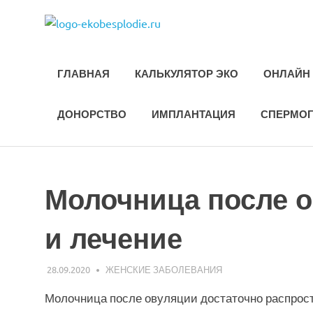
Skip
ekobesplod
to
Все
content
об
ЭКО
ГЛАВНАЯ
КАЛЬКУЛЯТОР ЭКО
ОНЛАЙН 
и
лечении
бесплодия
ДОНОРСТВО
ИМПЛАНТАЦИЯ
СПЕРМО
Молочница после о
и лечение
28.09.2020
ЭКО-1
ЖЕНСКИЕ ЗАБОЛЕВАНИЯ
Молочница после овуляции достаточно распрос