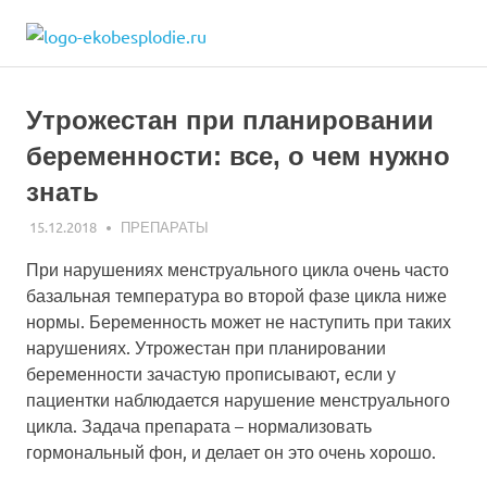
Skip
ekobesplodie.r
to
Все
content
об
ЭКО
Утрожестан при планировании
и
лечении
беременности: все, о чем нужно
бесплодия
знать
15.12.2018
ЭКО-1
ПРЕПАРАТЫ
При нарушениях менструального цикла очень часто
базальная температура во второй фазе цикла ниже
нормы. Беременность может не наступить при таких
нарушениях. Утрожестан при планировании
беременности зачастую прописывают, если у
пациентки наблюдается нарушение менструального
цикла. Задача препарата – нормализовать
гормональный фон, и делает он это очень хорошо.