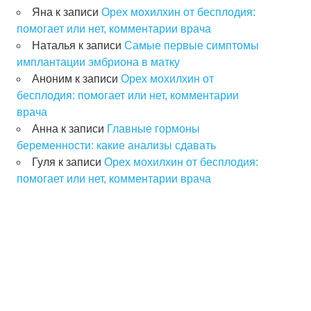
Яна
к записи
Орех мохилхин от бесплодия:
помогает или нет, комментарии врача
Наталья
к записи
Самые первые симптомы
имплантации эмбриона в матку
Аноним
к записи
Орех мохилхин от
бесплодия: помогает или нет, комментарии
врача
Анна
к записи
Главные гормоны
беременности: какие анализы сдавать
Гуля
к записи
Орех мохилхин от бесплодия:
помогает или нет, комментарии врача