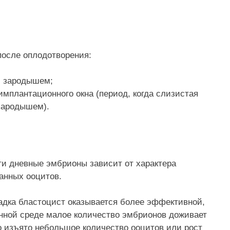
после оплодотворения:
с зародышем;
мплантационного окна (период, когда слизистая
зародышем).
ти дневные эмбрионы зависит от характера
ванных ооцитов.
адка бластоцист оказывается более эффективной,
енной среде малое количество эмбрионов доживает
ло изъято небольшое количество ооцитов или рост