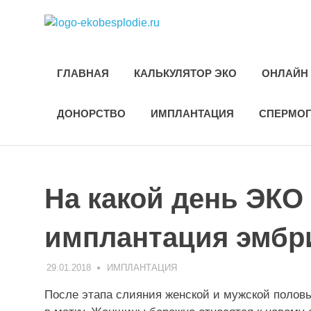
Skip
ekobesplod
to
Все
content
об
ЭКО
ГЛАВНАЯ
КАЛЬКУЛЯТОР ЭКО
ОНЛАЙН 
и
лечении
бесплодия
ДОНОРСТВО
ИМПЛАНТАЦИЯ
СПЕРМО
На какой день ЭКО
имплантация эмбр
29.01.2018
ЭКО-1
ИМПЛАНТАЦИЯ
После этапа слияния женской и мужской половы