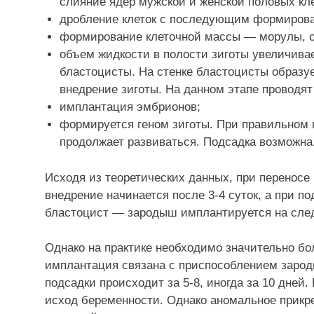
слияние ядер мужской и женской половых кле
дробление клеток с последующим формиров
формирование клеточной массы — морулы, со
объем жидкости в полости зиготы увеличива
бластоцисты. На стенке бластоцисты образу
внедрение зиготы. На данном этапе проводят
имплантация эмбрионов;
формируется геном зиготы. При правильном 
продолжает развиваться. Подсадка возможна
Исходя из теоретических данных, при переносе
внедрение начинается после 3-4 суток, а при по
бластоцист — зародыш имплантируется на сле
Однако на практике необходимо значительно бо
имплантация связана с приспособлением зарод
подсадки происходит за 5-8, иногда за 10 дней
исход беременности. Однако аномальное прикр