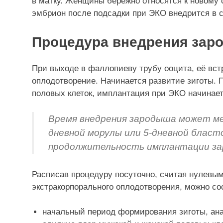
в матку. Женщины бережно относятся к новому 
эмбрион после подсадки при ЭКО внедрится в с
Процедура внедрения зар
При выходе в фаллопиеву трубу ооцита, её вст
оплодотворение. Начинается развитие зиготы. 
половых клеток, имплантация при ЭКО начинает
Время внедрения зародыша может мен
дневной морулы или 5-дневной блас
продолжительность имплантации зар
Расписав процедуру посуточно, считая нулевым
экстракорпорального оплодотворения, можно с
начальный период формирования зиготы, ан