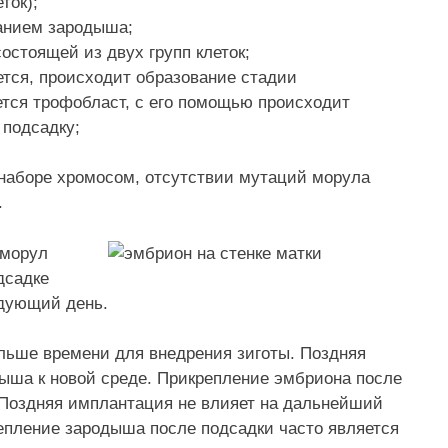
ток);
анием зародыша;
стоящей из двух групп клеток;
ется, происходит образование стадии
ется трофобласт, с его помощью происходит
 подсадку;
наборе хромосом, отсутствии мутаций морула
.
 морул
дсадке
дующий день.
льше времени для внедрения зиготы. Поздняя
ыша к новой среде. Прикрепление эмбриона после
. Поздняя имплантация не влияет на дальнейший
епление зародыша после подсадки часто является