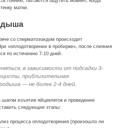
состоянию, пытаются ощутить момент, когда
тенку матки.
одыша
рече со сперматозоидом происходит
При «оплодотворении в пробирке», после слияния
ся по истечению 7-10 дней.
яться, в зависимости от подсадки 3-
тоцисты, приблизительная
одыша — не более 2-4 дней.
 шагом изъятие яйцеклеток и проведение
оставить следующие этапы:
ализ процесса оплодотворения (произошло ли