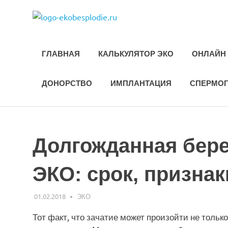
Skip
ekobesplod
to
Все
content
об
ЭКО
ГЛАВНАЯ
КАЛЬКУЛЯТОР ЭКО
ОНЛАЙН 
и
лечении
бесплодия
ДОНОРСТВО
ИМПЛАНТАЦИЯ
СПЕРМО
Долгожданная бер
ЭКО: срок, признак
01.02.2018
ЭКО-1
ЭКО
Тот факт, что зачатие может произойти не тольк