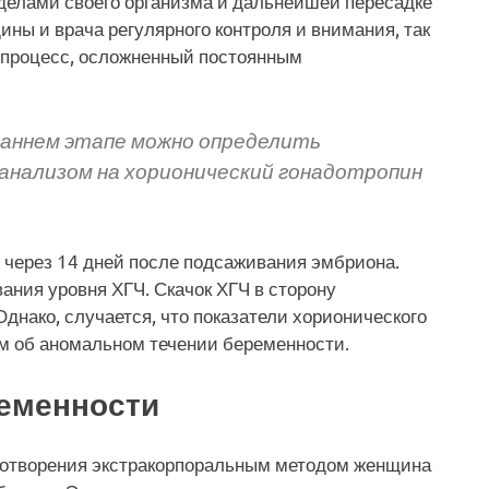
делами своего организма и дальнейшей пересадке
щины и врача регулярного контроля и внимания, так
 процесс, осложненный постоянным
раннем этапе можно определить
анализом на хорионический гонадотропин
 через 14 дней после подсаживания эмбриона.
ания уровня ХГЧ. Скачок ХГЧ в сторону
 Однако, случается, что показатели хорионического
ом об аномальном течении беременности.
ременности
дотворения экстракорпоральным методом женщина