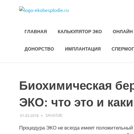
Skip
ekobesplod
to
Все
content
об
ЭКО
ГЛАВНАЯ
КАЛЬКУЛЯТОР ЭКО
ОНЛАЙН 
и
лечении
бесплодия
ДОНОРСТВО
ИМПЛАНТАЦИЯ
СПЕРМО
Биохимическая бе
ЭКО: что это и как
01.03.2018
ЭКО-1
ЗАЧАТИЕ
Процедура ЭКО не всегда имеет положительный р