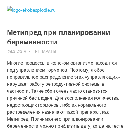
Skip
ekobesplodie.r
to
Все
content
об
ЭКО
Метипред при планировании
и
лечении
беременности
бесплодия
26.01.2019
ЭКО-1
ПРЕПАРАТЫ
Многие процессы в женском организме находятся
под управлением гормонов. Поэтому, любое
неправильное распределение этих «управляющих»
нарушает работу репродуктивной системы в
частности. Такие сбои очень часто становятся
причиной бесплодия. Для восполнения количества
недостающих гормонов либо их нормального
распределения назначают такой препарат, как
Метипред. Принимая его при планировании
беременности можно приблизить дату, когда на тесте