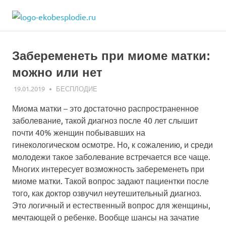
Skip
ekobesplodie.r
to
Все
content
об
ЭКО
Забеременеть при миоме матки:
и
лечении
можно или нет
бесплодия
19.01.2019
ЭКО-1
БЕСПЛОДИЕ
Миома матки – это достаточно распространенное
заболевание, такой диагноз после 40 лет слышит
почти 40% женщин побывавших на
гинекологическом осмотре. Но, к сожалению, и среди
молодежи такое заболевание встречается все чаще.
Многих интересует возможность забеременеть при
миоме матки. Такой вопрос задают пациентки после
того, как доктор озвучил неутешительный диагноз.
Это логичный и естественный вопрос для женщины,
мечтающей о ребенке. Вообще шансы на зачатие