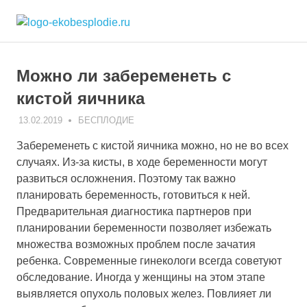
Skip
ekobesplodie.r
to
Все
content
об
ЭКО
Можно ли забеременеть с
и
лечении
кистой яичника
бесплодия
13.02.2019
ЭКО-1
БЕСПЛОДИЕ
Забеременеть с кистой яичника можно, но не во всех
случаях. Из-за кисты, в ходе беременности могут
развиться осложнения. Поэтому так важно
планировать беременность, готовиться к ней.
Предварительная диагностика партнеров при
планировании беременности позволяет избежать
множества возможных проблем после зачатия
ребенка. Современные гинекологи всегда советуют
обследование. Иногда у женщины на этом этапе
выявляется опухоль половых желез. Повлияет ли