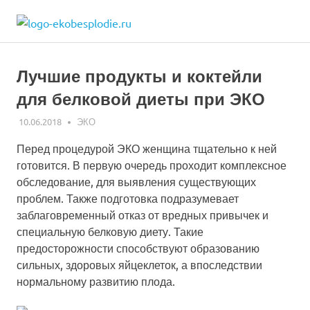
Skip
ekobesplodie.r
to
Все
content
об
ЭКО
Лучшие продукты и коктейли
и
лечении
для белковой диеты при ЭКО
бесплодия
10.06.2018
ЭКО-1
ЭКО
Перед процедурой ЭКО женщина тщательно к ней
готовится. В первую очередь проходит комплексное
обследование, для выявления существующих
проблем. Также подготовка подразумевает
заблаговременный отказ от вредных привычек и
специальную белковую диету. Такие
предосторожности способствуют образованию
сильных, здоровых яйцеклеток, а впоследствии
нормальному развитию плода.