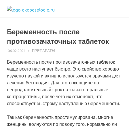
Skip
ekobesplodie.r
to
Все
content
об
ЭКО
Беременность после
и
лечении
противозачаточных таблеток
бесплодия
06.02.2021
EKO-2
ПРЕПАРАТЫ
Беременность после противозачаточных таблеток
чаще всего наступает быстро. Это свойство хорошо
изучено наукой и активно используется врачами для
лечения бесплодия. Для этого женщине на
непродолжительный срок назначают оральные
контрацептивы, после чего их отменяют, что
способствует быстрому наступлению беременности.
Так как беременность простимулирована, многие
женщины волнуются по поводу того, нормально ли