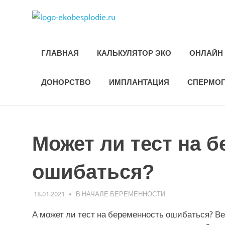
Skip
ekobesplod
to
Все
content
об
ЭКО
ГЛАВНАЯ
КАЛЬКУЛЯТОР ЭКО
ОНЛАЙН 
и
лечении
бесплодия
ДОНОРСТВО
ИМПЛАНТАЦИЯ
СПЕРМО
Может ли тест на 
ошибаться?
18.01.2021
EKO-2
В НАЧАЛЕ БЕРЕМЕННОСТИ
А может ли тест на беременность ошибаться? В