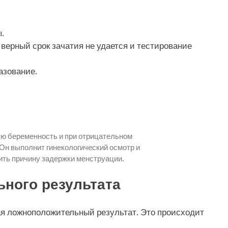
.
 верный срок зачатия не удается и тестирование
азование.
ю беременность и при отрицательном
 Он выполнит гинекологический осмотр и
ть причину задержки менструации.
ного результата
ая ложноположительный результат. Это происходит