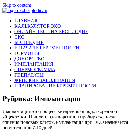
Skip to content
ekobesplodie.ru
Все
ГЛАВНАЯ
об
КАЛЬКУЛЯТОР ЭКО
ЭКО
ОНЛАЙН ТЕСТ НА БЕСПЛОДИЕ
и
ЭКО
лечении
БЕСПЛОДИЕ
бесплодия
В НАЧАЛЕ БЕРЕМЕННОСТИ
ГОРМОНЫ
ДОНОРСТВО
ИМПЛАНТАЦИЯ
СПЕРМОГРАММА
ПРЕПАРАТЫ
ЖЕНСКИЕ ЗАБОЛЕВАНИЯ
ПЛАНИРОВАНИЕ БЕРЕМЕННОСТИ
Рубрика:
Имплантация
Имплантация это процесс внедрения оплодотворенной
яйцеклетки. При «оплодотворении в пробирке», после
слияния половых клеток, имплантация при ЭКО начинается
по истечению 7-10 дней.