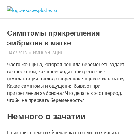
Skip
ekobesplodie.r
to
Все
content
об
ЭКО
Симптомы прикрепления
и
лечении
эмбриона к матке
бесплодия
14.02.2018
ЭКО-1
ИМПЛАНТАЦИЯ
Часто женщина, которая решила беременеть задает
вопрос о том, как происходит прикрепление
(имплантация) оплодотворенной яйцеклетки в матку.
Какие симптомы и ощущения бывают при
прикреплении эмбриона? Что делать в этот период,
чтобы не прервать беременность?
Немного о зачатии
Приходит время и яйцеклетка выходит из яичника.