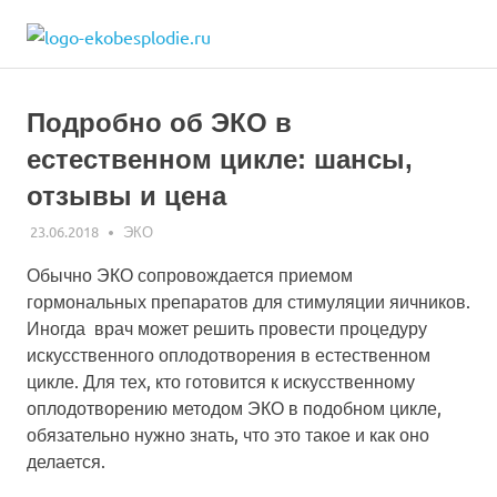
Skip
ekobesplodie.r
to
Все
content
об
ЭКО
Подробно об ЭКО в
и
лечении
естественном цикле: шансы,
бесплодия
отзывы и цена
23.06.2018
ЭКО-1
ЭКО
Обычно ЭКО сопровождается приемом
гормональных препаратов для стимуляции яичников.
Иногда врач может решить провести процедуру
искусственного оплодотворения в естественном
цикле. Для тех, кто готовится к искусственному
оплодотворению методом ЭКО в подобном цикле,
обязательно нужно знать, что это такое и как оно
делается.