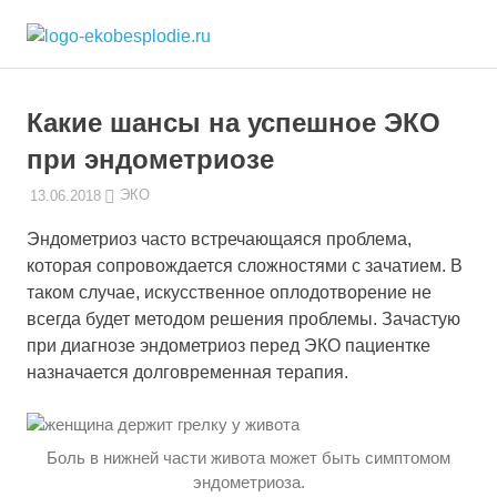
Skip
ekobesplodie.r
to
Все
content
об
ЭКО
Какие шансы на успешное ЭКО
и
лечении
при эндометриозе
бесплодия
13.06.2018
ЭКО-1
ЭКО
Эндометриоз часто встречающаяся проблема,
которая сопровождается сложностями с зачатием. В
таком случае, искусственное оплодотворение не
всегда будет методом решения проблемы. Зачастую
при диагнозе эндометриоз перед ЭКО пациентке
назначается долговременная терапия.
Боль в нижней части живота может быть симптомом
эндометриоза.