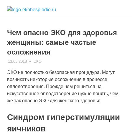
Skip
ekobesplodie.r
to
Все
content
об
ЭКО
Чем опасно ЭКО для здоровья
и
лечении
женщины: самые частые
бесплодия
осложнения
13.03.2018
ЭКО-1
ЭКО
ЭКО не полностью безопасная процедура. Могут
возникать некоторые осложнения в процессе
оплодотворения. Прежде чем решиться на
искусственное оплодотворение нужно понять, чем
же так опасно ЭКО для женского здоровья.
Синдром гиперстимуляции
яичников